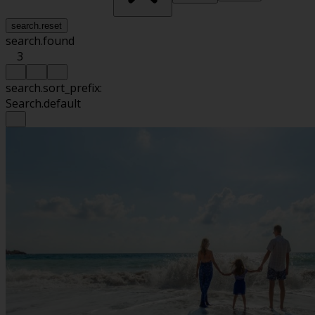
search.reset
search.found
3
search.sort_prefix:
Search.default