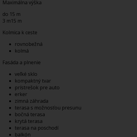
Maximálna výška
do 15 m
3 m
15 m
Kolmica k ceste
rovnobežná
kolmá
Fasáda a plnenie
veľké sklo
kompaktný tvar
prístrešok pre auto
erker
zimná záhrada
terasa s možnosťou presunu
bočná terasa
krytá terasa
terasa na poschodí
balkón