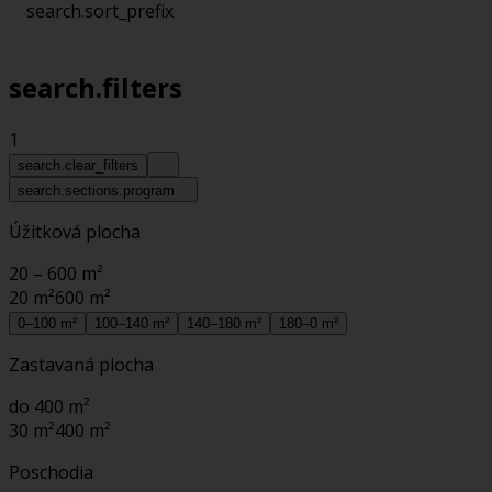
search.sort_prefix
search.filters
1
search.clear_filters
search.sections.program
Úžitková plocha
20 – 600 m²
20 m²
600 m²
0–100 m²
100–140 m²
140–180 m²
180–0 m²
Zastavaná plocha
do 400 m²
30 m²
400 m²
Poschodia