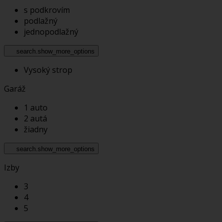
s podkrovím
podlažný
jednopodlažný
search.show_more_options
Vysoký strop
Garáž
1 auto
2 autá
žiadny
search.show_more_options
Izby
3
4
5