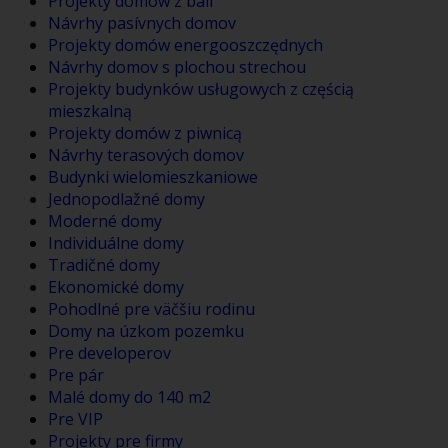
Projekty domów z bali
Návrhy pasívnych domov
Projekty domów energooszczędnych
Návrhy domov s plochou strechou
Projekty budynków usługowych z częścią
mieszkalną
Projekty domów z piwnicą
Návrhy terasových domov
Budynki wielomieszkaniowe
Jednopodlažné domy
Moderné domy
Individuálne domy
Tradičné domy
Ekonomické domy
Pohodlné pre väčšiu rodinu
Domy na úzkom pozemku
Pre developerov
Pre pár
Malé domy do 140 m2
Pre VIP
Projekty pre firmy