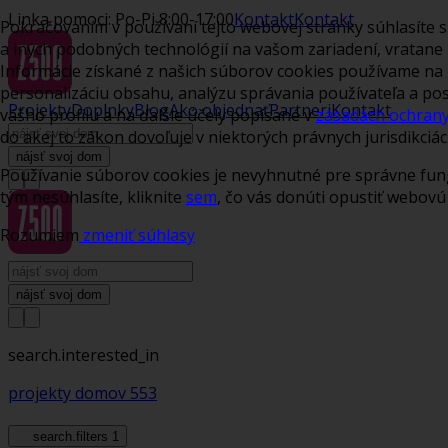
Linka pomoci: Po-Pi 8:00-17:00
Kontakt
Kontakt
Pokračovaním v používaní tejto webovej stránky súhlasíte
a iných podobných technológií na vašom zariadení, vratane
Informácie získané z našich súborov cookies používame na 
personalizáciu obsahu, analýzu správania používateľa a po
Projekty
Doplnky
Blog
Ako objednať
Partneri
Kontakt
vášho profilu a na ďalšie účely popísané v
zásadách ochran
do akej to zákon dovoľuje v niektorých právnych jurisdikciác
nájsť svoj dom
Používanie súborov cookies je nevyhnutné pre správne fun
tým nesúhlasíte, kliknite
sem
, čo vás donúti opustiť webovú
Rozumiem
zmeniť súhlasy
nájsť svoj dom
search.interested_in
projekty domov
553
search.filters
1