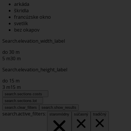
arkáda
škridla
francúzske okno
svetlík
bez okapov
Search.elevation_width_label
do 30 m
5 m
30 m
Search.elevation_height_label
do 15 m
3 m
15 m
search.sections.costs
search.sections.lot
search.clear_filters
search.show_results
search.active_filters:
staromódny
súčasný
tradičný