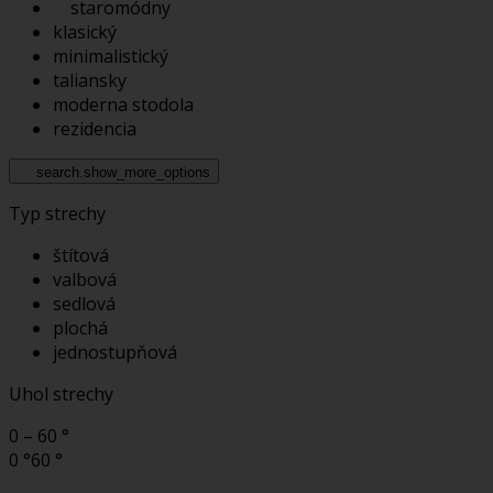
staromódny
klasický
minimalistický
taliansky
moderna stodola
rezidencia
search.show_more_options
Typ strechy
štítová
valbová
sedlová
plochá
jednostupňová
Uhol strechy
0 – 60 °
0 °
60 °