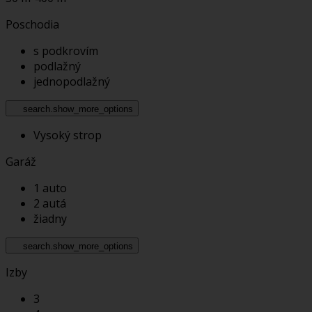
Poschodia
s podkrovím
podlažný
jednopodlažný
search.show_more_options
Vysoký strop
Garáž
1 auto
2 autá
žiadny
search.show_more_options
Izby
3