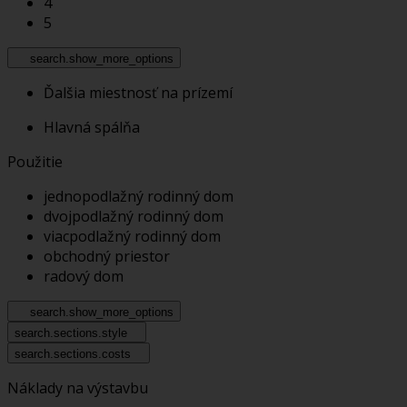
4
5
search.show_more_options
Ďalšia miestnosť na prízemí
Hlavná spálňa
Použitie
jednopodlažný rodinný dom
dvojpodlažný rodinný dom
viacpodlažný rodinný dom
obchodný priestor
radový dom
search.show_more_options
search.sections.style
search.sections.costs
Náklady na výstavbu