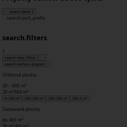
search.filters
1
search.sort_prefix
search.filters
1
search.clear_filters
search.sections.program
Úžitková plocha
20 – 600 m²
20 m²
600 m²
0–100 m²
100–140 m²
140–180 m²
180–0 m²
Zastavaná plocha
do 400 m²
30 m²
400 m²