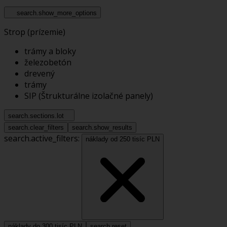
search.show_more_options
Strop (prízemie)
trámy a bloky
železobetón
drevený
trámy
SIP (Štrukturálne izolačné panely)
search.sections.lot
search.clear_filters
search.show_results
search.active_filters:
náklady od 250 tisíc PLN
náklady do 300 tisíc PLN
search.reset