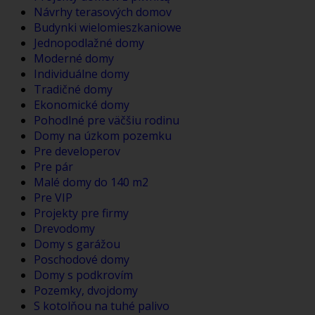
Návrhy terasových domov
Budynki wielomieszkaniowe
Jednopodlažné domy
Moderné domy
Individuálne domy
Tradičné domy
Ekonomické domy
Pohodlné pre väčšiu rodinu
Domy na úzkom pozemku
Pre developerov
Pre pár
Malé domy do 140 m2
Pre VIP
Projekty pre firmy
Drevodomy
Domy s garážou
Poschodové domy
Domy s podkrovím
Pozemky, dvojdomy
S kotolňou na tuhé palivo