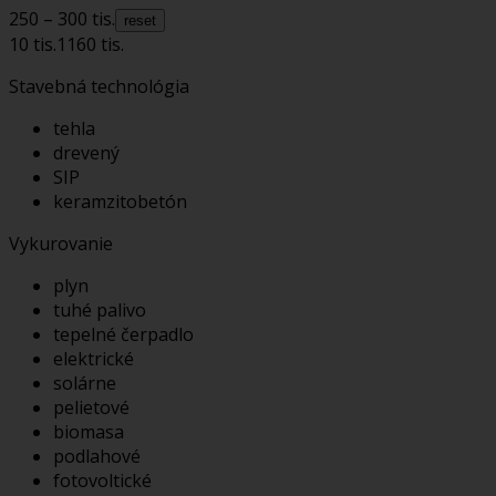
250 – 300 tis.
reset
10 tis.
1160 tis.
Stavebná technológia
tehla
drevený
SIP
keramzitobetón
Vykurovanie
plyn
tuhé palivo
tepelné čerpadlo
elektrické
solárne
pelietové
biomasa
podlahové
fotovoltické