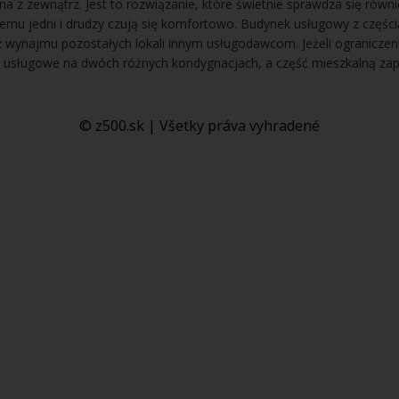
a z zewnątrz. Jest to rozwiązanie, które świetnie sprawdza się równ
 czemu jedni i drudzy czują się komfortowo. Budynek usługowy z cz
z wynajmu pozostałych lokali innym usługodawcom. Jeżeli ograniczeni
 usługowe na dwóch różnych kondygnacjach, a część mieszkalną za
© z500.sk | Všetky práva vyhradené