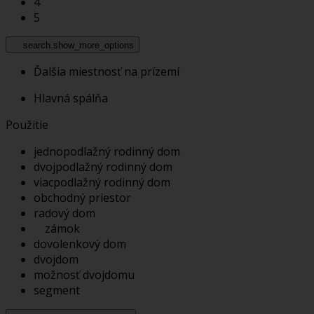
4
5
search.show_more_options
Ďalšia miestnosť na prízemí
Hlavná spálňa
Použitie
jednopodlažný rodinný dom
dvojpodlažný rodinný dom
viacpodlažný rodinný dom
obchodný priestor
radový dom
zámok
dovolenkový dom
dvojdom
možnosť dvojdomu
segment