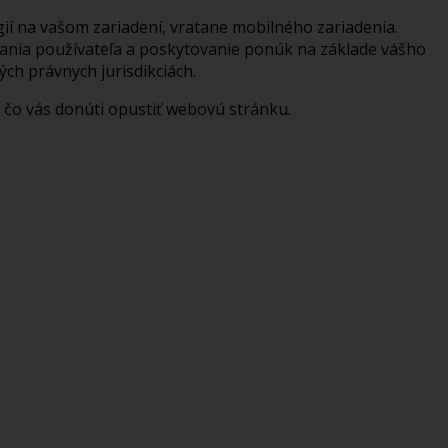
ií na vašom zariadení, vratane mobilného zariadenia.
vania používateľa a poskytovanie ponúk na základe vášho
ých právnych jurisdikciách.
, čo vás donúti opustiť webovú stránku.