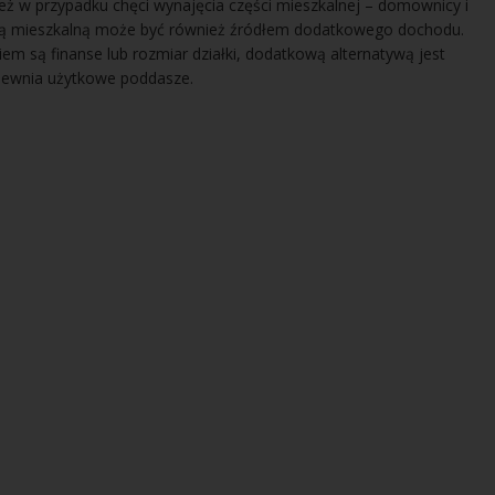
ież w przypadku chęci wynajęcia części mieszkalnej – domownicy i
ęścią mieszkalną może być również źródłem dodatkowego dochodu.
em są finanse lub rozmiar działki, dodatkową alternatywą jest
pewnia użytkowe poddasze.