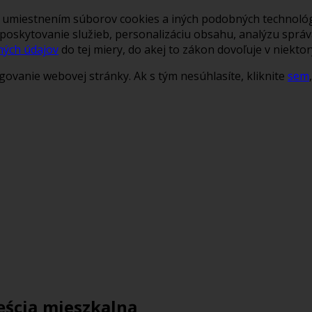
s umiestnením súborov cookies a iných podobných technológ
poskytovanie služieb, personalizáciu obsahu, analýzu sprá
ných údajov
do tej miery, do akej to zákon dovoľuje v niektor
ovanie webovej stránky. Ak s tým nesúhlasíte, kliknite
sem
ęścią mieszkalną