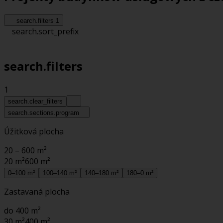
search.filters
1
search.sort_prefix
search.filters
1
search.clear_filters
search.sections.program
Úžitková plocha
20 – 600 m²
20 m²
600 m²
0–100 m²
100–140 m²
140–180 m²
180–0 m²
Zastavaná plocha
do 400 m²
30 m²
400 m²