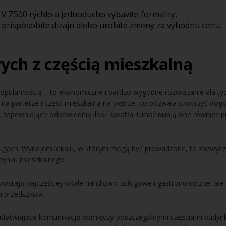
V Z500 rýchlo a jednoducho vybavíte formality,
prispôsobíte dizajn alebo urobíte zmeny za výhodnú cenu.
ch z częścią mieszkalną
pularnością – to ekonomiczne i bardzo wygodne rozwiązanie dla tyc
a parterze i część mieszkalną na piętrze, co pozwala stworzyć dogo
 zapewniające odpowiednią ilość światła. Umożliwiają one również p
sługach. Wynajem lokalu, w którym mogą być prowadzone, to zazwyc
dynku mieszkalnego.
stają najczęściej lokale handlowo-usługowe i gastronomiczne, ale r
i przedszkola.
, ułatwiające komunikację pomiędzy poszczególnymi częściami budyn