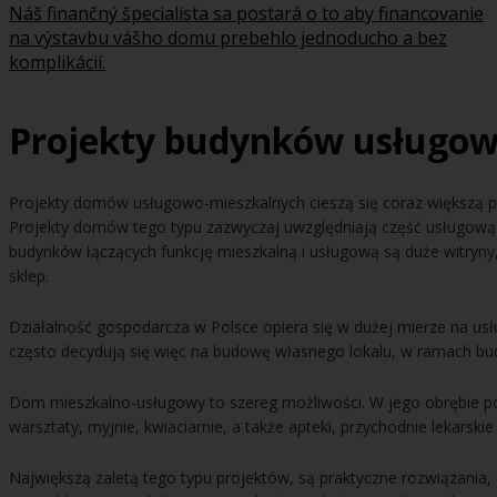
Náš finančný špecialista sa postará o to aby financovanie
na výstavbu vášho domu prebehlo jednoducho a bez
komplikácií.
Projekty budynków usługowy
Projekty domów usługowo-mieszkalnych cieszą się coraz większą po
Projekty domów tego typu zazwyczaj uwzględniają część usługową n
budynków łączących funkcję mieszkalną i usługową są duże witryny,
sklep.
Działalność gospodarcza w Polsce opiera się w dużej mierze na u
często decydują się więc na budowę własnego lokalu, w ramach bu
Dom mieszkalno-usługowy to szereg możliwości. W jego obrębie pow
warsztaty, myjnie, kwiaciarnie, a także apteki, przychodnie lekarskie 
Największą zaletą tego typu projektów, są praktyczne rozwiązania