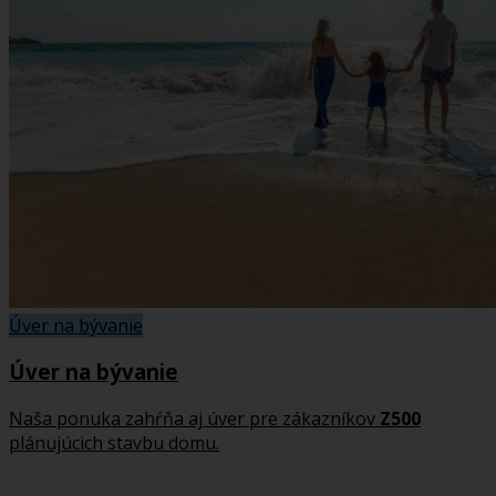
Úver na bývanie
Úver na bývanie
Naša ponuka zahŕňa aj úver pre zákazníkov
Z500
plánujúcich stavbu domu.