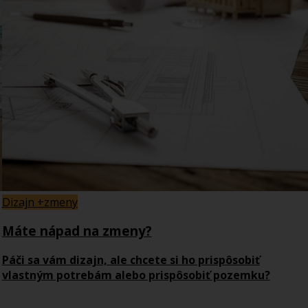
Dizajn +zmeny
Máte nápad na zmeny?
Páči sa vám dizajn, ale chcete si ho prispôsobiť
vlastným potrebám alebo prispôsobiť pozemku?