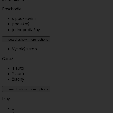
Poschodia
s podkrovím
podlažný
jednopodlažný
search.show_more_options
Vysoký strop
Garáž
1 auto
2 autá
žiadny
search.show_more_options
Izby
3